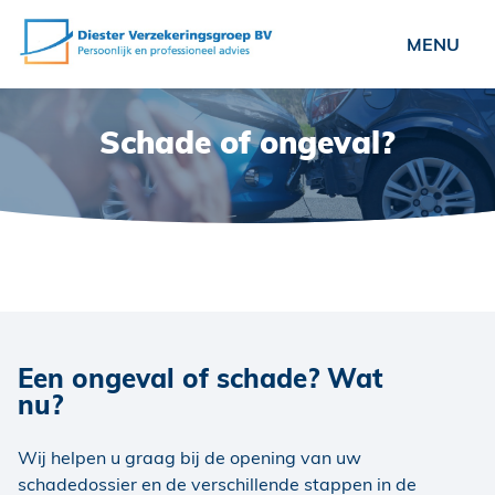
Particulieren
Schade of ongeval?
Ondernemers
Verenigingen
Over ons
Nieuws
Vacatures
Een ongeval of schade? Wat
Veelgestelde vragen
nu?
Contact
Wij helpen u graag bij de opening van uw
Schade?
schadedossier en de verschillende stappen in de