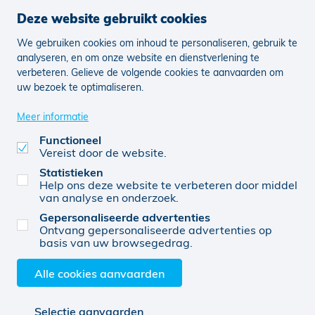
Deze website gebruikt cookies
We gebruiken cookies om inhoud te personaliseren, gebruik te
Nieuws
Vacatures
analyseren, en om onze website en dienstverlening te
verbeteren. Gelieve de volgende cookies te aanvaarden om
uw bezoek te optimaliseren.
Juridisch
Klachten
Cookie voorkeuren aanpassen
Meer informatie
Functioneel
Vereist door de website.
0477108950
© KBC 2026
Website door FW4
Statistieken
Help ons deze website te verbeteren door middel
van analyse en onderzoek.
Gepersonaliseerde advertenties
Diester Verzekeringsgroep BV (0477108950),
Ontvang gepersonaliseerde advertenties op
verbonden agent, van KBC Verzekeringen nv,
basis van uw browsegedrag.
Professor Roger Van Overstraetenplein 2, 3000
Leuven, België, BTW BE 0403.552.563, RPR Leuven
Alle cookies aanvaarden
Selectie aanvaarden